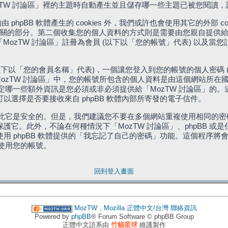
「MozTW 討論區」裡的主題時自動產生並且儲存哪一些主題已被您閱讀
phpBB 軟體產生的 cookies 外，我們或許也會使用其它的外部 
體相關的部分。第二個收集您的個人資料的方式則是需要由您親自提供給
MozTW 討論區」註冊為會員 (以下以「您的帳號」代表) 以及當
下以「您的會員名稱」代表)，一個讓您登入到您的帳號的個人密碼 
代表)。在「MozTW 討論區」中，您的帳號所包含的個人資料是由這個網
有權決定哪一些額外資訊是您必須或非必須提供給「MozTW 討論區」
選擇是否要接收來自 phpBB 軟體內部所寄發的電子信件。
因此它是安全的。但是，我們建議您不要在多個網站重複使用相同的密碼
它。此外，不論在何種情況下「MozTW 討論區」、phpBB 或
 phpBB 軟體提供的「我忘記了自己的密碼」功能。這個程序將會要
續使用您的帳號。
回到登入畫面
MozTW，Mozilla 正體中文/台灣
聯絡資訊
Powered by
phpBB
® Forum Software © phpBB Group
正體中文語系由
竹貓星球
維護製作