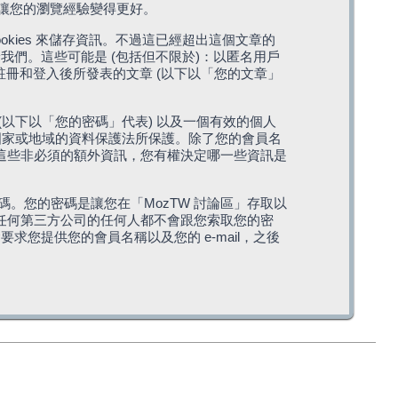
，讓您的瀏覽經驗變得更好。
cookies 來儲存資訊。不過這已經超出這個文章的
我們。這些可能是 (包括但不限於)：以匿名用戶
您註冊和登入後所發表的文章 (以下以「您的文章」
(以下以「您的密碼」代表) 以及一個有效的個人
站所在國家或地域的資料保護法所保護。除了您的會員名
的。這些非必須的額外資訊，您有權決定哪一些資訊是
。您的密碼是讓您在「MozTW 討論區」存取以
是任何第三方公司的任何人都不會跟您索取您的密
求您提供您的會員名稱以及您的 e-mail，之後