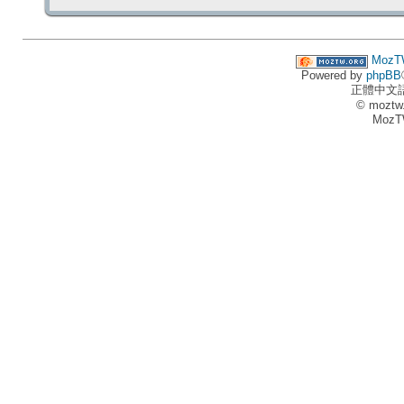
MozT
Powered by
phpBB
正體中文
© moztw
MozT