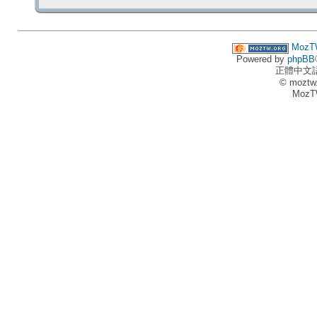
MozT
Powered by
phpBB
正體中文
© moztw
MozT