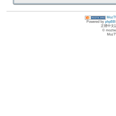
MozT
Powered by
phpBB
正體中文
© moztw
MozT