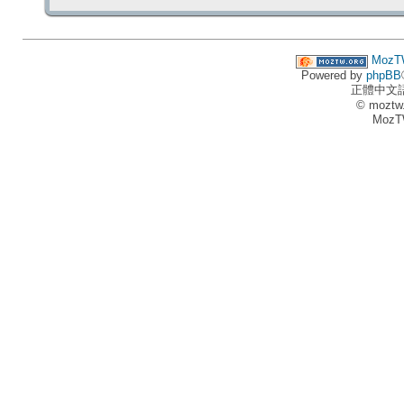
MozT
Powered by
phpBB
正體中文
© moztw
MozT