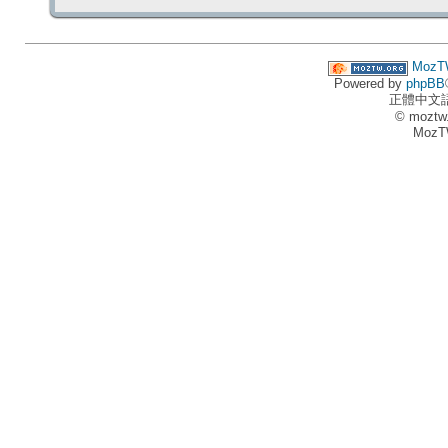
MozT
Powered by
phpBB
正體中文
© moztw
MozT