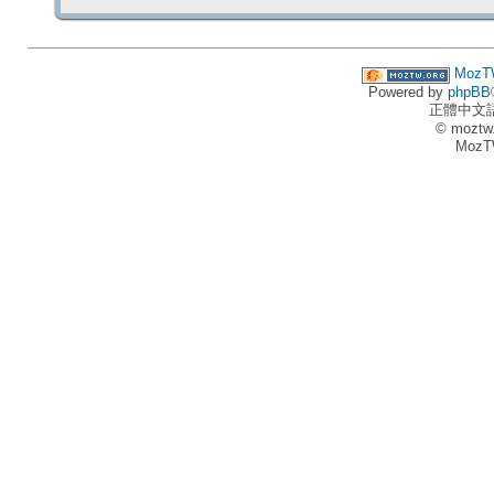
MozT
Powered by
phpBB
正體中文
© moztw
MozT