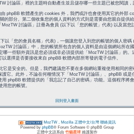
「MozTW 討論區」裡的主題時自動產生並且儲存哪一些主題已被您閱讀
phpBB 軟體產生的 cookies 外，我們或許也會使用其它的外部 
體相關的部分。第二個收集您的個人資料的方式則是需要由您親自提供給
MozTW 討論區」註冊為會員 (以下以「您的帳號」代表) 以及當
下以「您的會員名稱」代表)，一個讓您登入到您的帳號的個人密碼 
代表)。在「MozTW 討論區」中，您的帳號所包含的個人資料是由這個網
有權決定哪一些額外資訊是您必須或非必須提供給「MozTW 討論區」
選擇是否要接收來自 phpBB 軟體內部所寄發的電子信件。
因此它是安全的。但是，我們建議您不要在多個網站重複使用相同的密碼
它。此外，不論在何種情況下「MozTW 討論區」、phpBB 或
 phpBB 軟體提供的「我忘記了自己的密碼」功能。這個程序將會要
續使用您的帳號。
回到登入畫面
MozTW，Mozilla 正體中文/台灣
聯絡資訊
Powered by
phpBB
® Forum Software © phpBB Group
正體中文語系由
竹貓星球
維護製作