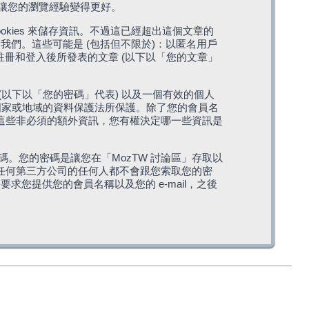
，讓您的瀏覽經驗變得更好。
cookies 來儲存資訊。不過這已經超出這個文章的
我們。這些可能是 (包括但不限於)：以匿名用戶
您註冊和登入後所發表的文章 (以下以「您的文章」
(以下以「您的密碼」代表) 以及一個有效的個人
站所在國家或地域的資料保護法所保護。除了您的會員名
的。這些非必須的額外資訊，您有權決定哪一些資訊是
。您的密碼是讓您在「MozTW 討論區」存取以
是任何第三方公司的任何人都不會跟您索取您的密
求您提供您的會員名稱以及您的 e-mail，之後