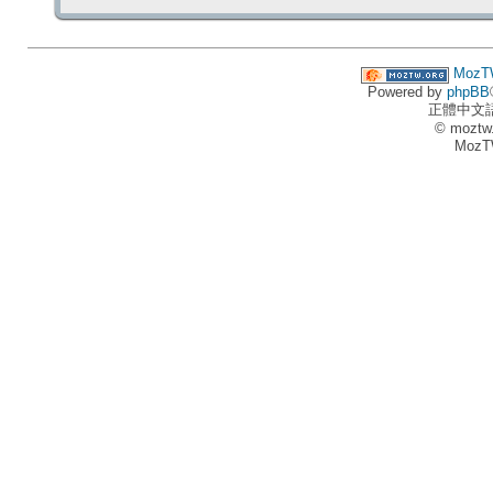
MozT
Powered by
phpBB
正體中文
© moztw
MozT