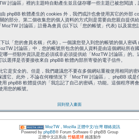
「MozTW 討論區」裡的主題時自動產生並且儲存哪一些主題已被您閱讀
phpBB 軟體產生的 cookies 外，我們或許也會使用其它的外部 
體相關的部分。第二個收集您的個人資料的方式則是需要由您親自提供給
MozTW 討論區」註冊為會員 (以下以「您的帳號」代表) 以及當
下以「您的會員名稱」代表)，一個讓您登入到您的帳號的個人密碼 
代表)。在「MozTW 討論區」中，您的帳號所包含的個人資料是由這個網
有權決定哪一些額外資訊是您必須或非必須提供給「MozTW 討論區」
選擇是否要接收來自 phpBB 軟體內部所寄發的電子信件。
因此它是安全的。但是，我們建議您不要在多個網站重複使用相同的密碼
它。此外，不論在何種情況下「MozTW 討論區」、phpBB 或
 phpBB 軟體提供的「我忘記了自己的密碼」功能。這個程序將會要
續使用您的帳號。
回到登入畫面
MozTW，Mozilla 正體中文/台灣
聯絡資訊
Powered by
phpBB
® Forum Software © phpBB Group
正體中文語系由
竹貓星球
維護製作