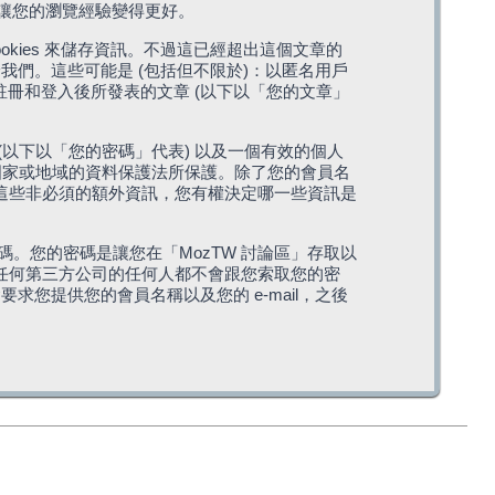
，讓您的瀏覽經驗變得更好。
cookies 來儲存資訊。不過這已經超出這個文章的
我們。這些可能是 (包括但不限於)：以匿名用戶
您註冊和登入後所發表的文章 (以下以「您的文章」
(以下以「您的密碼」代表) 以及一個有效的個人
站所在國家或地域的資料保護法所保護。除了您的會員名
的。這些非必須的額外資訊，您有權決定哪一些資訊是
。您的密碼是讓您在「MozTW 討論區」存取以
是任何第三方公司的任何人都不會跟您索取您的密
求您提供您的會員名稱以及您的 e-mail，之後