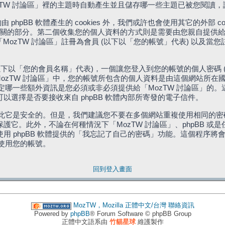
「MozTW 討論區」裡的主題時自動產生並且儲存哪一些主題已被您閱讀
phpBB 軟體產生的 cookies 外，我們或許也會使用其它的外部 
體相關的部分。第二個收集您的個人資料的方式則是需要由您親自提供給
MozTW 討論區」註冊為會員 (以下以「您的帳號」代表) 以及當
下以「您的會員名稱」代表)，一個讓您登入到您的帳號的個人密碼 
代表)。在「MozTW 討論區」中，您的帳號所包含的個人資料是由這個網
有權決定哪一些額外資訊是您必須或非必須提供給「MozTW 討論區」
選擇是否要接收來自 phpBB 軟體內部所寄發的電子信件。
因此它是安全的。但是，我們建議您不要在多個網站重複使用相同的密碼
它。此外，不論在何種情況下「MozTW 討論區」、phpBB 或
 phpBB 軟體提供的「我忘記了自己的密碼」功能。這個程序將會要
續使用您的帳號。
回到登入畫面
MozTW，Mozilla 正體中文/台灣
聯絡資訊
Powered by
phpBB
® Forum Software © phpBB Group
正體中文語系由
竹貓星球
維護製作