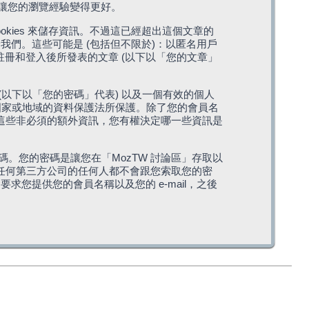
，讓您的瀏覽經驗變得更好。
cookies 來儲存資訊。不過這已經超出這個文章的
我們。這些可能是 (包括但不限於)：以匿名用戶
您註冊和登入後所發表的文章 (以下以「您的文章」
(以下以「您的密碼」代表) 以及一個有效的個人
站所在國家或地域的資料保護法所保護。除了您的會員名
的。這些非必須的額外資訊，您有權決定哪一些資訊是
。您的密碼是讓您在「MozTW 討論區」存取以
是任何第三方公司的任何人都不會跟您索取您的密
求您提供您的會員名稱以及您的 e-mail，之後