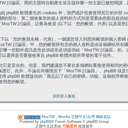
「MozTW 討論區」裡的主題時自動產生並且儲存哪一些主題已被您閱讀
phpBB 軟體產生的 cookies 外，我們或許也會使用其它的外部 
體相關的部分。第二個收集您的個人資料的方式則是需要由您親自提供給
MozTW 討論區」註冊為會員 (以下以「您的帳號」代表) 以及當
下以「您的會員名稱」代表)，一個讓您登入到您的帳號的個人密碼 
代表)。在「MozTW 討論區」中，您的帳號所包含的個人資料是由這個網
有權決定哪一些額外資訊是您必須或非必須提供給「MozTW 討論區」
選擇是否要接收來自 phpBB 軟體內部所寄發的電子信件。
因此它是安全的。但是，我們建議您不要在多個網站重複使用相同的密碼
它。此外，不論在何種情況下「MozTW 討論區」、phpBB 或
 phpBB 軟體提供的「我忘記了自己的密碼」功能。這個程序將會要
續使用您的帳號。
回到登入畫面
MozTW，Mozilla 正體中文/台灣
聯絡資訊
Powered by
phpBB
® Forum Software © phpBB Group
正體中文語系由
竹貓星球
維護製作