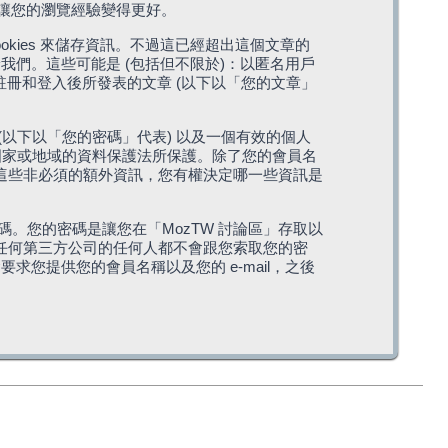
，讓您的瀏覽經驗變得更好。
cookies 來儲存資訊。不過這已經超出這個文章的
我們。這些可能是 (包括但不限於)：以匿名用戶
您註冊和登入後所發表的文章 (以下以「您的文章」
(以下以「您的密碼」代表) 以及一個有效的個人
站所在國家或地域的資料保護法所保護。除了您的會員名
的。這些非必須的額外資訊，您有權決定哪一些資訊是
。您的密碼是讓您在「MozTW 討論區」存取以
是任何第三方公司的任何人都不會跟您索取您的密
求您提供您的會員名稱以及您的 e-mail，之後