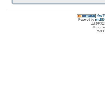
MozT
Powered by
phpBB
正體中文
© moztw
MozT