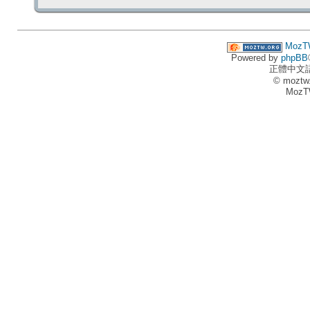
MozT
Powered by
phpBB
正體中文
© moztw
MozT