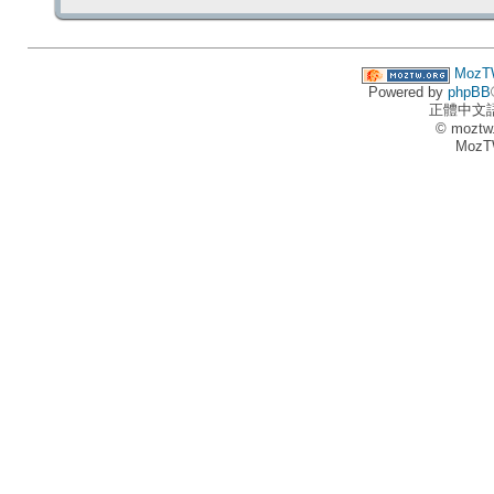
MozT
Powered by
phpBB
正體中文
© moztw
MozT