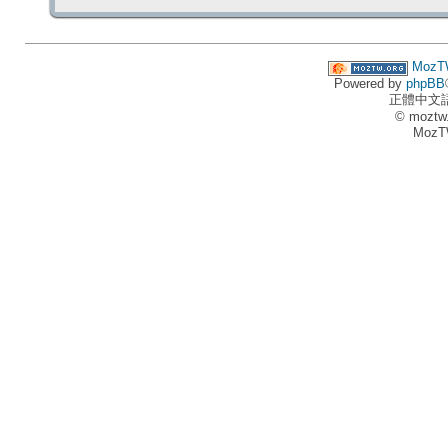
MozT
Powered by
phpBB
正體中文
© moztw
MozT