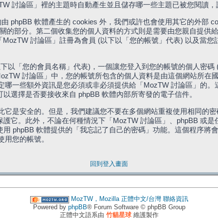
「MozTW 討論區」裡的主題時自動產生並且儲存哪一些主題已被您閱讀
phpBB 軟體產生的 cookies 外，我們或許也會使用其它的外部 
體相關的部分。第二個收集您的個人資料的方式則是需要由您親自提供給
MozTW 討論區」註冊為會員 (以下以「您的帳號」代表) 以及當
下以「您的會員名稱」代表)，一個讓您登入到您的帳號的個人密碼 
代表)。在「MozTW 討論區」中，您的帳號所包含的個人資料是由這個網
有權決定哪一些額外資訊是您必須或非必須提供給「MozTW 討論區」
選擇是否要接收來自 phpBB 軟體內部所寄發的電子信件。
因此它是安全的。但是，我們建議您不要在多個網站重複使用相同的密碼
它。此外，不論在何種情況下「MozTW 討論區」、phpBB 或
 phpBB 軟體提供的「我忘記了自己的密碼」功能。這個程序將會要
續使用您的帳號。
回到登入畫面
MozTW，Mozilla 正體中文/台灣
聯絡資訊
Powered by
phpBB
® Forum Software © phpBB Group
正體中文語系由
竹貓星球
維護製作