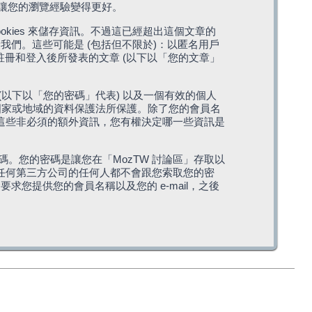
，讓您的瀏覽經驗變得更好。
cookies 來儲存資訊。不過這已經超出這個文章的
我們。這些可能是 (包括但不限於)：以匿名用戶
您註冊和登入後所發表的文章 (以下以「您的文章」
(以下以「您的密碼」代表) 以及一個有效的個人
站所在國家或地域的資料保護法所保護。除了您的會員名
的。這些非必須的額外資訊，您有權決定哪一些資訊是
。您的密碼是讓您在「MozTW 討論區」存取以
是任何第三方公司的任何人都不會跟您索取您的密
求您提供您的會員名稱以及您的 e-mail，之後