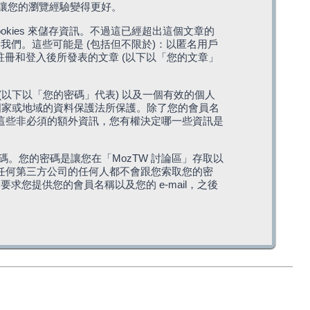
，讓您的瀏覽經驗變得更好。
cookies 來儲存資訊。不過這已經超出這個文章的
我們。這些可能是 (包括但不限於)：以匿名用戶
您註冊和登入後所發表的文章 (以下以「您的文章」
(以下以「您的密碼」代表) 以及一個有效的個人
站所在國家或地域的資料保護法所保護。除了您的會員名
的。這些非必須的額外資訊，您有權決定哪一些資訊是
。您的密碼是讓您在「MozTW 討論區」存取以
是任何第三方公司的任何人都不會跟您索取您的密
求您提供您的會員名稱以及您的 e-mail，之後