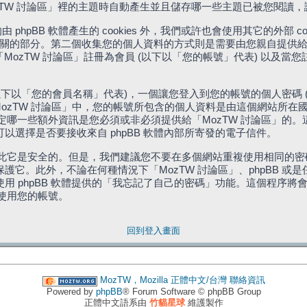
「MozTW 討論區」裡的主題時自動產生並且儲存哪一些主題已被您閱讀
phpBB 軟體產生的 cookies 外，我們或許也會使用其它的外部 
體相關的部分。第二個收集您的個人資料的方式則是需要由您親自提供給
MozTW 討論區」註冊為會員 (以下以「您的帳號」代表) 以及當
下以「您的會員名稱」代表)，一個讓您登入到您的帳號的個人密碼 
代表)。在「MozTW 討論區」中，您的帳號所包含的個人資料是由這個網
有權決定哪一些額外資訊是您必須或非必須提供給「MozTW 討論區」
選擇是否要接收來自 phpBB 軟體內部所寄發的電子信件。
因此它是安全的。但是，我們建議您不要在多個網站重複使用相同的密碼
它。此外，不論在何種情況下「MozTW 討論區」、phpBB 或
 phpBB 軟體提供的「我忘記了自己的密碼」功能。這個程序將會要
續使用您的帳號。
回到登入畫面
MozTW，Mozilla 正體中文/台灣
聯絡資訊
Powered by
phpBB
® Forum Software © phpBB Group
正體中文語系由
竹貓星球
維護製作