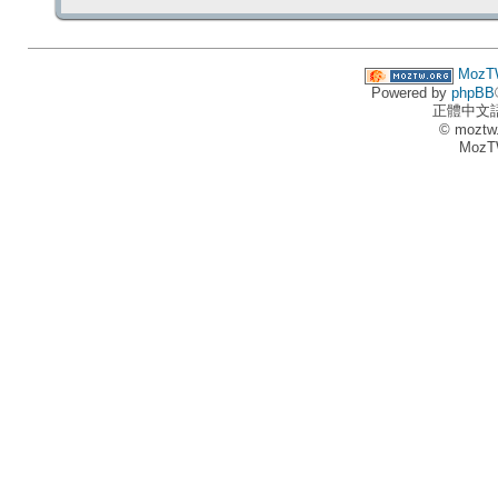
MozT
Powered by
phpBB
正體中文
© moztw
MozT