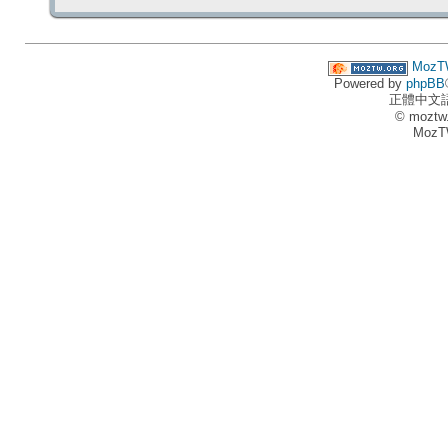
MozT
Powered by
phpBB
正體中文
© moztw
MozT