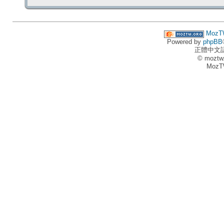
MozT
Powered by
phpBB
正體中文
© moztw
MozT