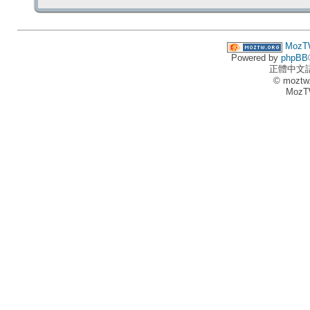
MozT
Powered by
phpBB
正體中文
© moztw
MozT