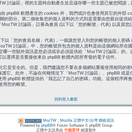
「MozTW 討論區」裡的主題時自動產生並且儲存哪一些主題已被您閱讀
phpBB 軟體產生的 cookies 外，我們或許也會使用其它的外部 
體相關的部分。第二個收集您的個人資料的方式則是需要由您親自提供給
MozTW 討論區」註冊為會員 (以下以「您的帳號」代表) 以及當
下以「您的會員名稱」代表)，一個讓您登入到您的帳號的個人密碼 
代表)。在「MozTW 討論區」中，您的帳號所包含的個人資料是由這個網
有權決定哪一些額外資訊是您必須或非必須提供給「MozTW 討論區」
選擇是否要接收來自 phpBB 軟體內部所寄發的電子信件。
因此它是安全的。但是，我們建議您不要在多個網站重複使用相同的密碼
它。此外，不論在何種情況下「MozTW 討論區」、phpBB 或
 phpBB 軟體提供的「我忘記了自己的密碼」功能。這個程序將會要
續使用您的帳號。
回到登入畫面
MozTW，Mozilla 正體中文/台灣
聯絡資訊
Powered by
phpBB
® Forum Software © phpBB Group
正體中文語系由
竹貓星球
維護製作