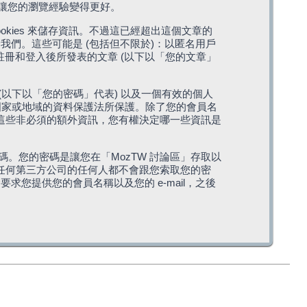
，讓您的瀏覽經驗變得更好。
cookies 來儲存資訊。不過這已經超出這個文章的
我們。這些可能是 (包括但不限於)：以匿名用戶
您註冊和登入後所發表的文章 (以下以「您的文章」
(以下以「您的密碼」代表) 以及一個有效的個人
站所在國家或地域的資料保護法所保護。除了您的會員名
的。這些非必須的額外資訊，您有權決定哪一些資訊是
。您的密碼是讓您在「MozTW 討論區」存取以
是任何第三方公司的任何人都不會跟您索取您的密
求您提供您的會員名稱以及您的 e-mail，之後