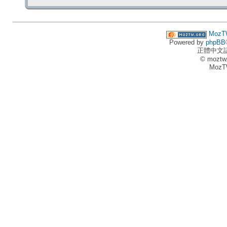
MozT
Powered by
phpBB
正體中文
© moztw
MozT