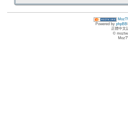
MozT
Powered by
phpBB
正體中文
© moztw
MozT