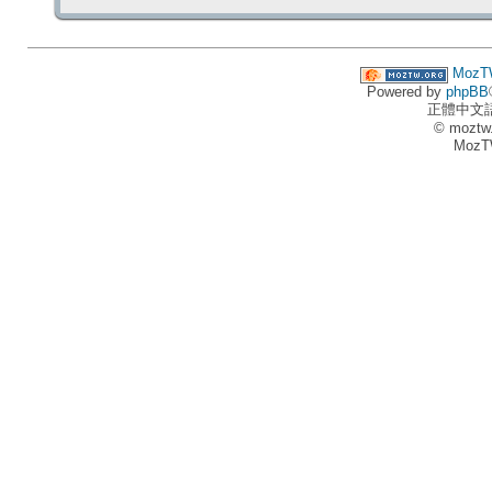
MozT
Powered by
phpBB
正體中文
© moztw
MozT