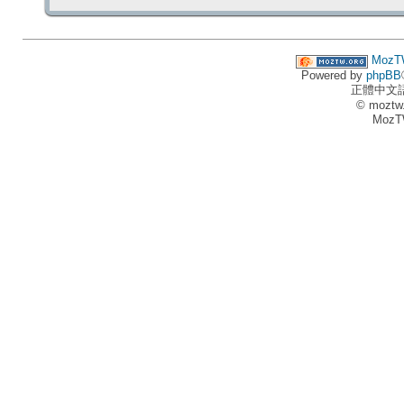
MozT
Powered by
phpBB
正體中文
© moztw
MozT