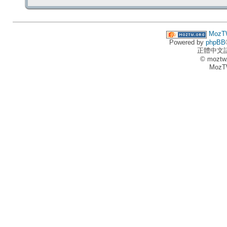
MozT
Powered by
phpBB
正體中文
© moztw
MozT