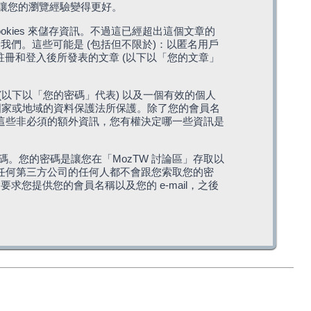
，讓您的瀏覽經驗變得更好。
cookies 來儲存資訊。不過這已經超出這個文章的
我們。這些可能是 (包括但不限於)：以匿名用戶
您註冊和登入後所發表的文章 (以下以「您的文章」
(以下以「您的密碼」代表) 以及一個有效的個人
站所在國家或地域的資料保護法所保護。除了您的會員名
的。這些非必須的額外資訊，您有權決定哪一些資訊是
。您的密碼是讓您在「MozTW 討論區」存取以
是任何第三方公司的任何人都不會跟您索取您的密
求您提供您的會員名稱以及您的 e-mail，之後