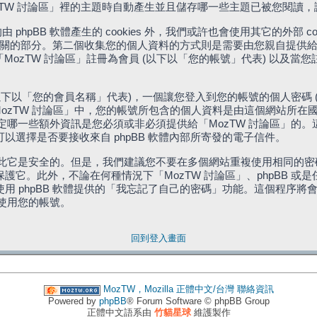
「MozTW 討論區」裡的主題時自動產生並且儲存哪一些主題已被您閱讀
phpBB 軟體產生的 cookies 外，我們或許也會使用其它的外部 
體相關的部分。第二個收集您的個人資料的方式則是需要由您親自提供給
MozTW 討論區」註冊為會員 (以下以「您的帳號」代表) 以及當
下以「您的會員名稱」代表)，一個讓您登入到您的帳號的個人密碼 
代表)。在「MozTW 討論區」中，您的帳號所包含的個人資料是由這個網
有權決定哪一些額外資訊是您必須或非必須提供給「MozTW 討論區」
選擇是否要接收來自 phpBB 軟體內部所寄發的電子信件。
因此它是安全的。但是，我們建議您不要在多個網站重複使用相同的密碼
它。此外，不論在何種情況下「MozTW 討論區」、phpBB 或
 phpBB 軟體提供的「我忘記了自己的密碼」功能。這個程序將會要
續使用您的帳號。
回到登入畫面
MozTW，Mozilla 正體中文/台灣
聯絡資訊
Powered by
phpBB
® Forum Software © phpBB Group
正體中文語系由
竹貓星球
維護製作