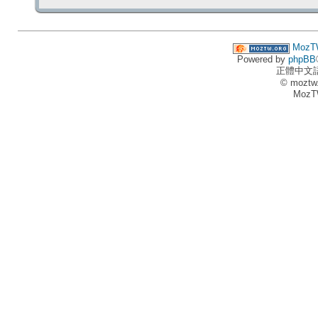
MozT
Powered by
phpBB
正體中文
© moztw
MozT