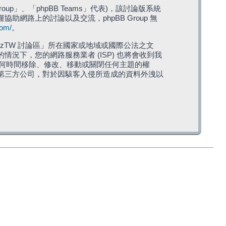
roup」、「phpBB Teams」代表)，該討論版系統
僅協助網路上的討論以及交流，phpBB Group 無
com/
。
TW 討論區」所在國家或地域或國際公法之文
下，您的網路服務業者 (ISP) 也將會收到我
在任何時間移除、修改、移動或關閉任何主題的權
第三方公司，對於因駭客入侵所造成的資料外洩以