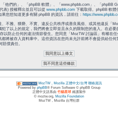
們的」、「phpBB 軟體」、「www.phpbb.com」、「phpBB G
」代表) 授權釋出並且可以從
www.phpbb.com
下載取得。phpBB 軟體
您想知道更多有關 phpBB 的資訊，請前往：
https://www.phpbb.
、不雅、猥褻、不實、違反公共秩序或善良風俗、或其他違反「Moz
犯了以上的規定，我們將會立即並且永久的限制您的進入。在必要的情況
儲存以防止任何的違法情節發生。您同意「MozTW 討論區」有權
訊都將被存入資料庫中。這些資訊在您尚未允許前將不會提供給任何
任何賠償責任。
MozTW，Mozilla 正體中文/台灣
聯絡資訊
Powered by
phpBB
® Forum Software © phpBB Group
正體中文語系由
竹貓星球
維護製作
© moztw.org,
Mozilla Foundation
MozTW，Mozilla 台灣社群