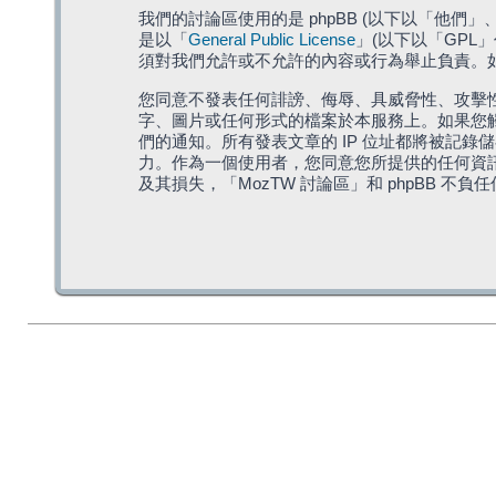
我們的討論區使用的是 phpBB (以下以「他們」、「他
是以「
General Public License
」(以下以「GPL
須對我們允許或不允許的內容或行為舉止負責。如果
您同意不發表任何誹謗、侮辱、具威脅性、攻擊性
字、圖片或任何形式的檔案於本服務上。如果您觸
們的通知。所有發表文章的 IP 位址都將被記錄
力。作為一個使用者，您同意您所提供的任何資
及其損失，「MozTW 討論區」和 phpBB 不負