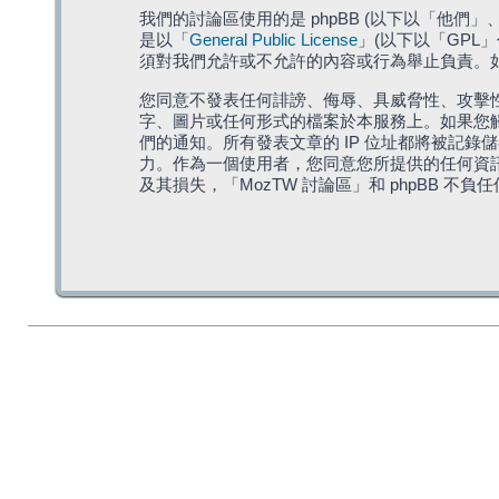
我們的討論區使用的是 phpBB (以下以「他們」、「他
是以「
General Public License
」(以下以「GPL
須對我們允許或不允許的內容或行為舉止負責。如果
您同意不發表任何誹謗、侮辱、具威脅性、攻擊性
字、圖片或任何形式的檔案於本服務上。如果您觸
們的通知。所有發表文章的 IP 位址都將被記錄
力。作為一個使用者，您同意您所提供的任何資
及其損失，「MozTW 討論區」和 phpBB 不負