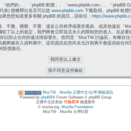
們的」、「phpBB 軟體」、「www.phpbb.com」、「phpBB G
」代表) 授權釋出並且可以從
www.phpbb.com
下載取得。phpBB 軟體
您想知道更多有關 phpBB 的資訊，請前往：
https://www.phpbb.
、不雅、猥褻、不實、違反公共秩序或善良風俗、或其他違反「Moz
犯了以上的規定，我們將會立即並且永久的限制您的進入。在必要的情況
儲存以防止任何的違法情節發生。您同意「MozTW 討論區」有權
訊都將被存入資料庫中。這些資訊在您尚未允許前將不會提供給任何
任何賠償責任。
MozTW，Mozilla 正體中文/台灣
聯絡資訊
Powered by
phpBB
® Forum Software © phpBB Group
正體中文語系由
竹貓星球
維護製作
© moztw.org,
Mozilla Foundation
MozTW，Mozilla 台灣社群