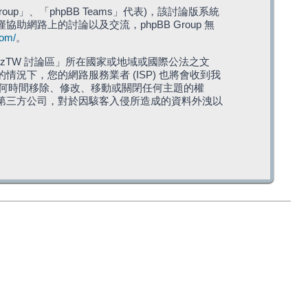
roup」、「phpBB Teams」代表)，該討論版系統
僅協助網路上的討論以及交流，phpBB Group 無
com/
。
TW 討論區」所在國家或地域或國際公法之文
下，您的網路服務業者 (ISP) 也將會收到我
在任何時間移除、修改、移動或關閉任何主題的權
第三方公司，對於因駭客入侵所造成的資料外洩以