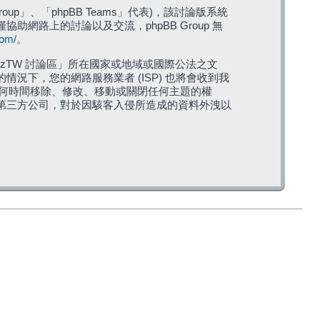
roup」、「phpBB Teams」代表)，該討論版系統
僅協助網路上的討論以及交流，phpBB Group 無
com/
。
TW 討論區」所在國家或地域或國際公法之文
下，您的網路服務業者 (ISP) 也將會收到我
在任何時間移除、修改、移動或關閉任何主題的權
第三方公司，對於因駭客入侵所造成的資料外洩以