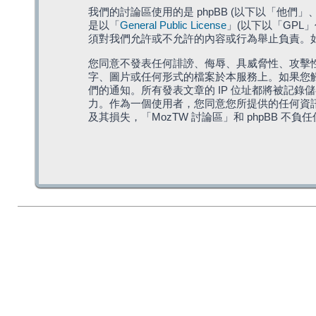
我們的討論區使用的是 phpBB (以下以「他們」、「他
是以「
General Public License
」(以下以「GPL
須對我們允許或不允許的內容或行為舉止負責。如果
您同意不發表任何誹謗、侮辱、具威脅性、攻擊性
字、圖片或任何形式的檔案於本服務上。如果您觸
們的通知。所有發表文章的 IP 位址都將被記錄
力。作為一個使用者，您同意您所提供的任何資
及其損失，「MozTW 討論區」和 phpBB 不負