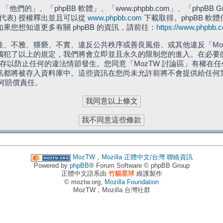
們的」、「phpBB 軟體」、「www.phpbb.com」、「phpBB G
」代表) 授權釋出並且可以從
www.phpbb.com
下載取得。phpBB 軟體
您想知道更多有關 phpBB 的資訊，請前往：
https://www.phpbb.
、不雅、猥褻、不實、違反公共秩序或善良風俗、或其他違反「Moz
犯了以上的規定，我們將會立即並且永久的限制您的進入。在必要的情況
儲存以防止任何的違法情節發生。您同意「MozTW 討論區」有權
訊都將被存入資料庫中。這些資訊在您尚未允許前將不會提供給任何
任何賠償責任。
MozTW，Mozilla 正體中文/台灣
聯絡資訊
Powered by
phpBB
® Forum Software © phpBB Group
正體中文語系由
竹貓星球
維護製作
© moztw.org,
Mozilla Foundation
MozTW，Mozilla 台灣社群