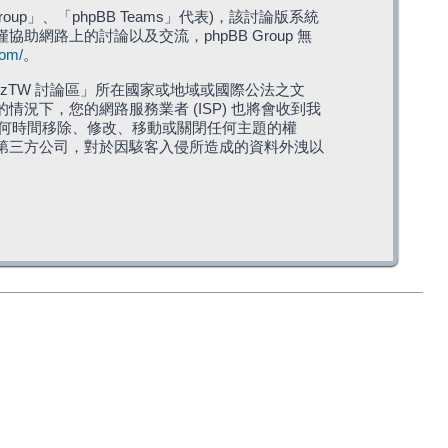
roup」、「phpBB Teams」代表)，該討論版系統
僅協助網路上的討論以及交流，phpBB Group 無
com/
。
TW 討論區」所在國家或地域或國際公法之文
下，您的網路服務業者 (ISP) 也將會收到我
在任何時間移除、修改、移動或關閉任何主題的權
第三方公司，對於因駭客入侵所造成的資料外洩以