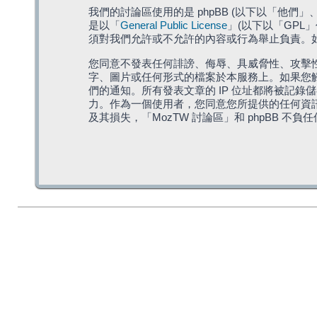
我們的討論區使用的是 phpBB (以下以「他們」、「他
是以「
General Public License
」(以下以「GPL
須對我們允許或不允許的內容或行為舉止負責。如果
您同意不發表任何誹謗、侮辱、具威脅性、攻擊性
字、圖片或任何形式的檔案於本服務上。如果您觸
們的通知。所有發表文章的 IP 位址都將被記錄
力。作為一個使用者，您同意您所提供的任何資
及其損失，「MozTW 討論區」和 phpBB 不負