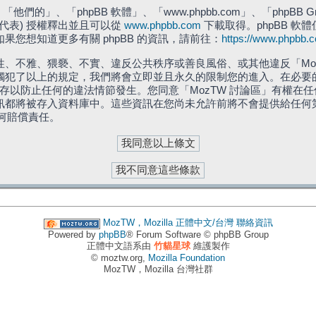
們的」、「phpBB 軟體」、「www.phpbb.com」、「phpBB G
」代表) 授權釋出並且可以從
www.phpbb.com
下載取得。phpBB 軟體
您想知道更多有關 phpBB 的資訊，請前往：
https://www.phpbb.
、不雅、猥褻、不實、違反公共秩序或善良風俗、或其他違反「Moz
犯了以上的規定，我們將會立即並且永久的限制您的進入。在必要的情況
儲存以防止任何的違法情節發生。您同意「MozTW 討論區」有權
訊都將被存入資料庫中。這些資訊在您尚未允許前將不會提供給任何
任何賠償責任。
MozTW，Mozilla 正體中文/台灣
聯絡資訊
Powered by
phpBB
® Forum Software © phpBB Group
正體中文語系由
竹貓星球
維護製作
© moztw.org,
Mozilla Foundation
MozTW，Mozilla 台灣社群