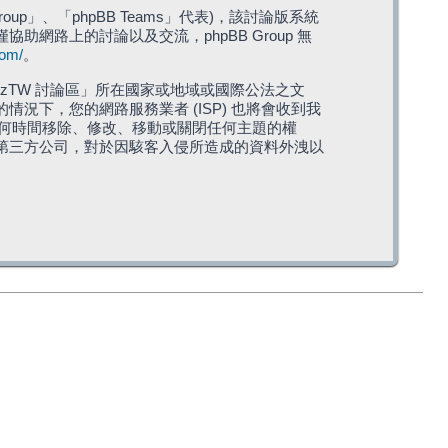
roup」、「phpBB Teams」代表)，該討論版系統
僅協助網路上的討論以及交流，phpBB Group 無
com/
。
TW 討論區」所在國家或地域或國際公法之文
下，您的網路服務業者 (ISP) 也將會收到我
在任何時間移除、修改、移動或關閉任何主題的權
第三方公司，對於因駭客入侵所造成的資料外洩以