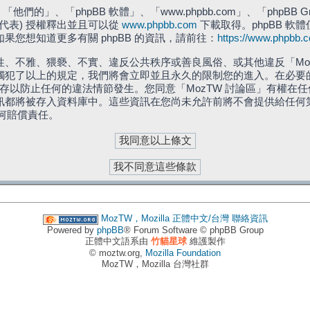
們的」、「phpBB 軟體」、「www.phpbb.com」、「phpBB G
」代表) 授權釋出並且可以從
www.phpbb.com
下載取得。phpBB 軟體
您想知道更多有關 phpBB 的資訊，請前往：
https://www.phpbb.
、不雅、猥褻、不實、違反公共秩序或善良風俗、或其他違反「Moz
犯了以上的規定，我們將會立即並且永久的限制您的進入。在必要的情況
儲存以防止任何的違法情節發生。您同意「MozTW 討論區」有權
訊都將被存入資料庫中。這些資訊在您尚未允許前將不會提供給任何
任何賠償責任。
MozTW，Mozilla 正體中文/台灣
聯絡資訊
Powered by
phpBB
® Forum Software © phpBB Group
正體中文語系由
竹貓星球
維護製作
© moztw.org,
Mozilla Foundation
MozTW，Mozilla 台灣社群