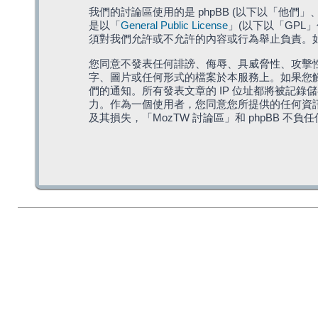
我們的討論區使用的是 phpBB (以下以「他們」、「他
是以「
General Public License
」(以下以「GPL
須對我們允許或不允許的內容或行為舉止負責。如果
您同意不發表任何誹謗、侮辱、具威脅性、攻擊性
字、圖片或任何形式的檔案於本服務上。如果您觸
們的通知。所有發表文章的 IP 位址都將被記錄
力。作為一個使用者，您同意您所提供的任何資
及其損失，「MozTW 討論區」和 phpBB 不負