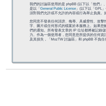
我們的討論區使用的是 phpBB (以下以「他們」、「他
是以「
General Public License
」(以下以「GPL
須對我們允許或不允許的內容或行為舉止負責。如果
您同意不發表任何誹謗、侮辱、具威脅性、攻擊性
字、圖片或任何形式的檔案於本服務上。如果您觸
們的通知。所有發表文章的 IP 位址都將被記錄
力。作為一個使用者，您同意您所提供的任何資
及其損失，「MozTW 討論區」和 phpBB 不負