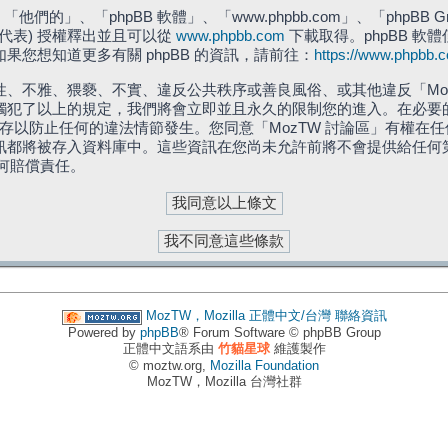
們的」、「phpBB 軟體」、「www.phpbb.com」、「phpBB G
」代表) 授權釋出並且可以從
www.phpbb.com
下載取得。phpBB 軟體
您想知道更多有關 phpBB 的資訊，請前往：
https://www.phpbb.
、不雅、猥褻、不實、違反公共秩序或善良風俗、或其他違反「Moz
犯了以上的規定，我們將會立即並且永久的限制您的進入。在必要的情況
儲存以防止任何的違法情節發生。您同意「MozTW 討論區」有權
訊都將被存入資料庫中。這些資訊在您尚未允許前將不會提供給任何
任何賠償責任。
MozTW，Mozilla 正體中文/台灣
聯絡資訊
Powered by
phpBB
® Forum Software © phpBB Group
正體中文語系由
竹貓星球
維護製作
© moztw.org,
Mozilla Foundation
MozTW，Mozilla 台灣社群