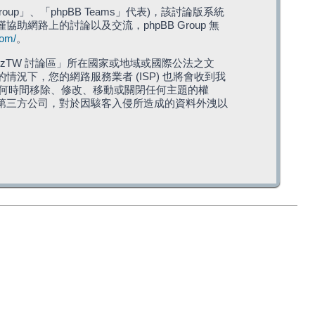
roup」、「phpBB Teams」代表)，該討論版系統
僅協助網路上的討論以及交流，phpBB Group 無
com/
。
TW 討論區」所在國家或地域或國際公法之文
下，您的網路服務業者 (ISP) 也將會收到我
在任何時間移除、修改、移動或關閉任何主題的權
第三方公司，對於因駭客入侵所造成的資料外洩以