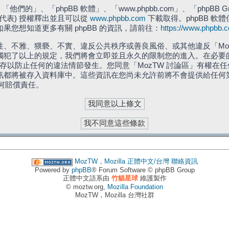
們的」、「phpBB 軟體」、「www.phpbb.com」、「phpBB G
」代表) 授權釋出並且可以從
www.phpbb.com
下載取得。phpBB 軟體
您想知道更多有關 phpBB 的資訊，請前往：
https://www.phpbb.
、不雅、猥褻、不實、違反公共秩序或善良風俗、或其他違反「Moz
犯了以上的規定，我們將會立即並且永久的限制您的進入。在必要的情況
儲存以防止任何的違法情節發生。您同意「MozTW 討論區」有權
訊都將被存入資料庫中。這些資訊在您尚未允許前將不會提供給任何
任何賠償責任。
MozTW，Mozilla 正體中文/台灣
聯絡資訊
Powered by
phpBB
® Forum Software © phpBB Group
正體中文語系由
竹貓星球
維護製作
© moztw.org,
Mozilla Foundation
MozTW，Mozilla 台灣社群