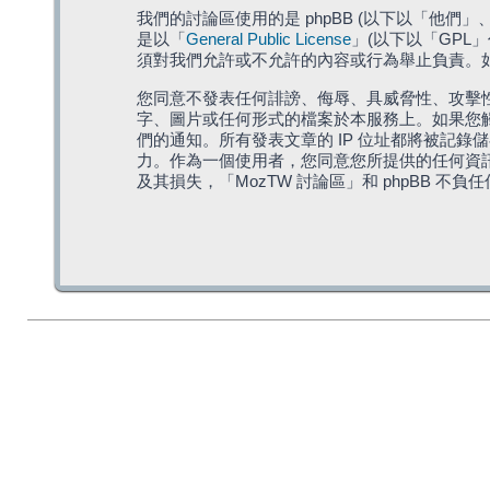
我們的討論區使用的是 phpBB (以下以「他們」、「他
是以「
General Public License
」(以下以「GPL
須對我們允許或不允許的內容或行為舉止負責。如果
您同意不發表任何誹謗、侮辱、具威脅性、攻擊性
字、圖片或任何形式的檔案於本服務上。如果您觸
們的通知。所有發表文章的 IP 位址都將被記錄
力。作為一個使用者，您同意您所提供的任何資
及其損失，「MozTW 討論區」和 phpBB 不負