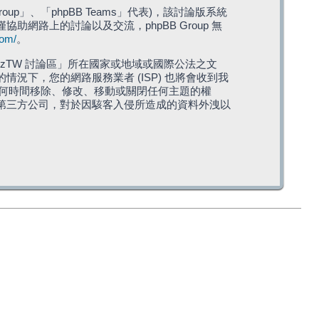
roup」、「phpBB Teams」代表)，該討論版系統
僅協助網路上的討論以及交流，phpBB Group 無
com/
。
TW 討論區」所在國家或地域或國際公法之文
下，您的網路服務業者 (ISP) 也將會收到我
在任何時間移除、修改、移動或關閉任何主題的權
第三方公司，對於因駭客入侵所造成的資料外洩以