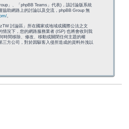
roup」、「phpBB Teams」代表)，該討論版系統
僅協助網路上的討論以及交流，phpBB Group 無
com/
。
TW 討論區」所在國家或地域或國際公法之文
下，您的網路服務業者 (ISP) 也將會收到我
在任何時間移除、修改、移動或關閉任何主題的權
第三方公司，對於因駭客入侵所造成的資料外洩以