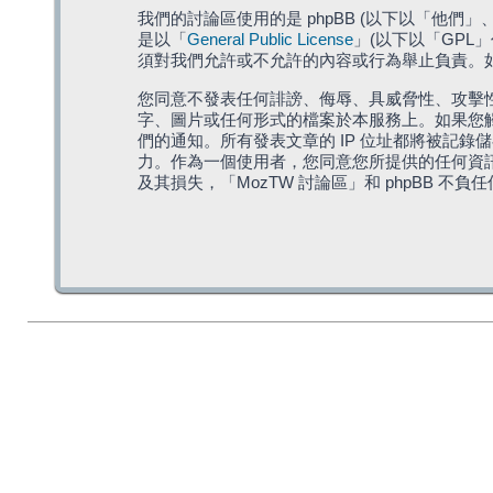
我們的討論區使用的是 phpBB (以下以「他們」、「他
是以「
General Public License
」(以下以「GPL
須對我們允許或不允許的內容或行為舉止負責。如果
您同意不發表任何誹謗、侮辱、具威脅性、攻擊性
字、圖片或任何形式的檔案於本服務上。如果您觸
們的通知。所有發表文章的 IP 位址都將被記錄
力。作為一個使用者，您同意您所提供的任何資
及其損失，「MozTW 討論區」和 phpBB 不負