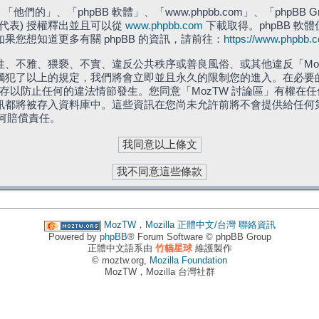
們的」、「phpBB 軟體」、「www.phpbb.com」、「phpBB G
」代表) 授權釋出並且可以從
www.phpbb.com
下載取得。phpBB 軟體
您想知道更多有關 phpBB 的資訊，請前往：
https://www.phpbb.
、不雅、猥褻、不實、違反公共秩序或善良風俗、或其他違反「Moz
犯了以上的規定，我們將會立即並且永久的限制您的進入。在必要的情況
儲存以防止任何的違法情節發生。您同意「MozTW 討論區」有權
訊都將被存入資料庫中。這些資訊在您尚未允許前將不會提供給任何
任何賠償責任。
MozTW，Mozilla 正體中文/台灣
聯絡資訊
Powered by
phpBB
® Forum Software © phpBB Group
正體中文語系由
竹貓星球
維護製作
© moztw.org,
Mozilla Foundation
MozTW，Mozilla 台灣社群