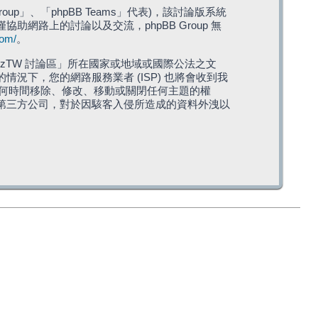
roup」、「phpBB Teams」代表)，該討論版系統
僅協助網路上的討論以及交流，phpBB Group 無
com/
。
TW 討論區」所在國家或地域或國際公法之文
下，您的網路服務業者 (ISP) 也將會收到我
在任何時間移除、修改、移動或關閉任何主題的權
第三方公司，對於因駭客入侵所造成的資料外洩以