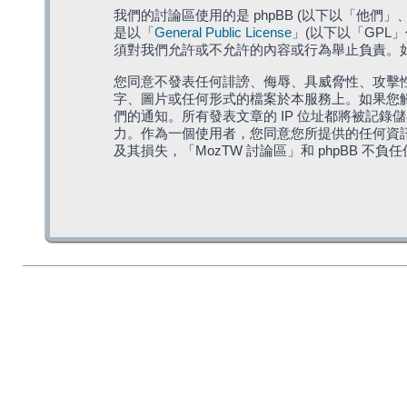
我們的討論區使用的是 phpBB (以下以「他們」、「他
是以「
General Public License
」(以下以「GPL
須對我們允許或不允許的內容或行為舉止負責。如果
您同意不發表任何誹謗、侮辱、具威脅性、攻擊性
字、圖片或任何形式的檔案於本服務上。如果您觸
們的通知。所有發表文章的 IP 位址都將被記錄
力。作為一個使用者，您同意您所提供的任何資
及其損失，「MozTW 討論區」和 phpBB 不負