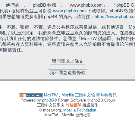
們的」、「phpBB 軟體」、「www.phpbb.com」、「phpBB G
」代表) 授權釋出並且可以從
www.phpbb.com
下載取得。phpBB 軟體
您想知道更多有關 phpBB 的資訊，請前往：
https://www.phpbb.
、不雅、猥褻、不實、違反公共秩序或善良風俗、或其他違反「Moz
犯了以上的規定，我們將會立即並且永久的限制您的進入。在必要的情況
儲存以防止任何的違法情節發生。您同意「MozTW 討論區」有權
訊都將被存入資料庫中。這些資訊在您尚未允許前將不會提供給任何
任何賠償責任。
MozTW，Mozilla 正體中文/台灣
聯絡資訊
Powered by
phpBB
® Forum Software © phpBB Group
正體中文語系由
竹貓星球
維護製作
© moztw.org,
Mozilla Foundation
MozTW，Mozilla 台灣社群