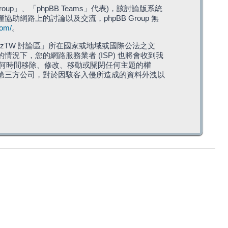
roup」、「phpBB Teams」代表)，該討論版系統
僅協助網路上的討論以及交流，phpBB Group 無
com/
。
TW 討論區」所在國家或地域或國際公法之文
下，您的網路服務業者 (ISP) 也將會收到我
在任何時間移除、修改、移動或關閉任何主題的權
第三方公司，對於因駭客入侵所造成的資料外洩以