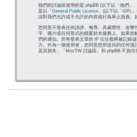
我們的討論區使用的是 phpBB (以下以「他們」、「他
是以「
General Public License
」(以下以「GPL
須對我們允許或不允許的內容或行為舉止負責。如果
您同意不發表任何誹謗、侮辱、具威脅性、攻擊性
字、圖片或任何形式的檔案於本服務上。如果您觸
們的通知。所有發表文章的 IP 位址都將被記錄
力。作為一個使用者，您同意您所提供的任何資
及其損失，「MozTW 討論區」和 phpBB 不負