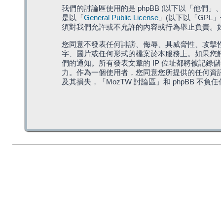
我們的討論區使用的是 phpBB (以下以「他們」、「他
是以「
General Public License
」(以下以「GPL
須對我們允許或不允許的內容或行為舉止負責。如果
您同意不發表任何誹謗、侮辱、具威脅性、攻擊性
字、圖片或任何形式的檔案於本服務上。如果您觸
們的通知。所有發表文章的 IP 位址都將被記錄
力。作為一個使用者，您同意您所提供的任何資
及其損失，「MozTW 討論區」和 phpBB 不負