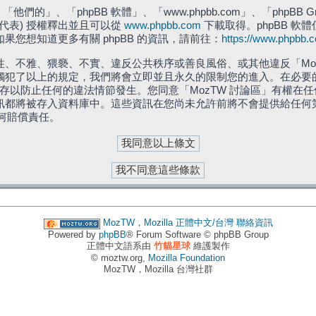
們的」、「phpBB 軟體」、「www.phpbb.com」、「phpBB G
」代表) 授權釋出並且可以從
www.phpbb.com
下載取得。phpBB 軟體
您想知道更多有關 phpBB 的資訊，請前往：
https://www.phpbb.
、不雅、猥褻、不實、違反公共秩序或善良風俗、或其他違反「Moz
犯了以上的規定，我們將會立即並且永久的限制您的進入。在必要的情況
儲存以防止任何的違法情節發生。您同意「MozTW 討論區」有權
訊都將被存入資料庫中。這些資訊在您尚未允許前將不會提供給任何
任何賠償責任。
MozTW，Mozilla 正體中文/台灣
聯絡資訊
Powered by
phpBB
® Forum Software © phpBB Group
正體中文語系由
竹貓星球
維護製作
© moztw.org,
Mozilla Foundation
MozTW，Mozilla 台灣社群