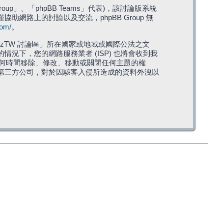
roup」、「phpBB Teams」代表)，該討論版系統
僅協助網路上的討論以及交流，phpBB Group 無
com/
。
TW 討論區」所在國家或地域或國際公法之文
下，您的網路服務業者 (ISP) 也將會收到我
在任何時間移除、修改、移動或關閉任何主題的權
第三方公司，對於因駭客入侵所造成的資料外洩以