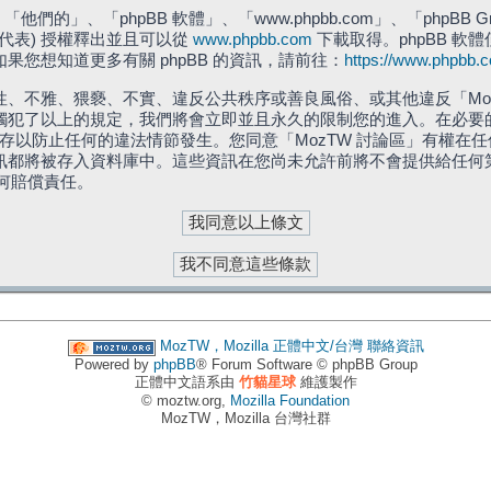
們的」、「phpBB 軟體」、「www.phpbb.com」、「phpBB G
」代表) 授權釋出並且可以從
www.phpbb.com
下載取得。phpBB 軟體
您想知道更多有關 phpBB 的資訊，請前往：
https://www.phpbb.
、不雅、猥褻、不實、違反公共秩序或善良風俗、或其他違反「Moz
犯了以上的規定，我們將會立即並且永久的限制您的進入。在必要的情況
儲存以防止任何的違法情節發生。您同意「MozTW 討論區」有權
訊都將被存入資料庫中。這些資訊在您尚未允許前將不會提供給任何
任何賠償責任。
MozTW，Mozilla 正體中文/台灣
聯絡資訊
Powered by
phpBB
® Forum Software © phpBB Group
正體中文語系由
竹貓星球
維護製作
© moztw.org,
Mozilla Foundation
MozTW，Mozilla 台灣社群