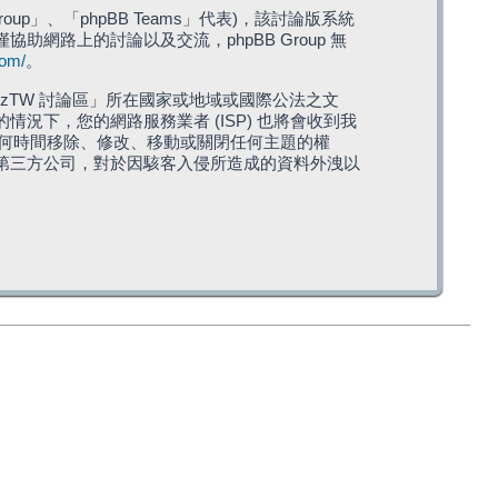
roup」、「phpBB Teams」代表)，該討論版系統
僅協助網路上的討論以及交流，phpBB Group 無
com/
。
TW 討論區」所在國家或地域或國際公法之文
下，您的網路服務業者 (ISP) 也將會收到我
在任何時間移除、修改、移動或關閉任何主題的權
第三方公司，對於因駭客入侵所造成的資料外洩以