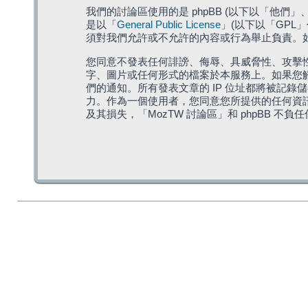
我們的討論區使用的是 phpBB (以下以「他們」、「他
是以「
General Public License
」(以下以「GPL
須對我們允許或不允許的內容或行為舉止負責。如果
您同意不發表任何誹謗、侮辱、具威脅性、攻擊性
字、圖片或任何形式的檔案於本服務上。如果您觸
們的通知。所有發表文章的 IP 位址都將被記錄
力。作為一個使用者，您同意您所提供的任何資
及其損失，「MozTW 討論區」和 phpBB 不負