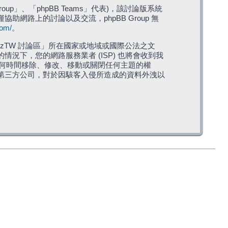
roup」、「phpBB Teams」代表)，該討論版系統
僅協助網路上的討論以及交流，phpBB Group 無
com/
。
TW 討論區」所在國家或地域或國際公法之文
下，您的網路服務業者 (ISP) 也將會收到我
在任何時間移除、修改、移動或關閉任何主題的權
第三方公司，對於因駭客入侵所造成的資料外洩以