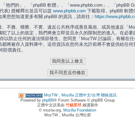
們的」、「phpBB 軟體」、「www.phpbb.com」、「phpBB G
」代表) 授權釋出並且可以從
www.phpbb.com
下載取得。phpBB 軟體
您想知道更多有關 phpBB 的資訊，請前往：
https://www.phpbb.
、不雅、猥褻、不實、違反公共秩序或善良風俗、或其他違反「Moz
犯了以上的規定，我們將會立即並且永久的限制您的進入。在必要的情況
儲存以防止任何的違法情節發生。您同意「MozTW 討論區」有權
訊都將被存入資料庫中。這些資訊在您尚未允許前將不會提供給任何
任何賠償責任。
MozTW，Mozilla 正體中文/台灣
聯絡資訊
Powered by
phpBB
® Forum Software © phpBB Group
正體中文語系由
竹貓星球
維護製作
© moztw.org,
Mozilla Foundation
MozTW，Mozilla 台灣社群