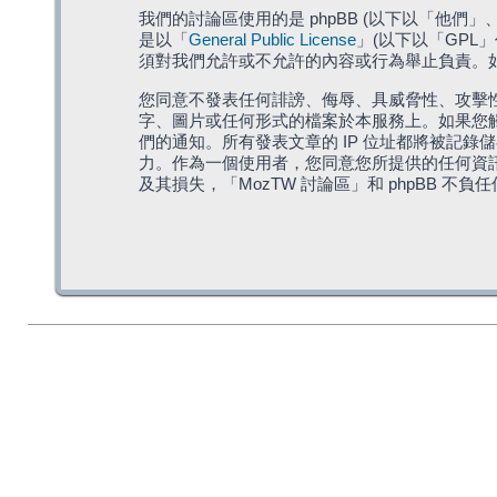
我們的討論區使用的是 phpBB (以下以「他們」、「他
是以「
General Public License
」(以下以「GPL
須對我們允許或不允許的內容或行為舉止負責。如果
您同意不發表任何誹謗、侮辱、具威脅性、攻擊性
字、圖片或任何形式的檔案於本服務上。如果您觸
們的通知。所有發表文章的 IP 位址都將被記錄
力。作為一個使用者，您同意您所提供的任何資
及其損失，「MozTW 討論區」和 phpBB 不負