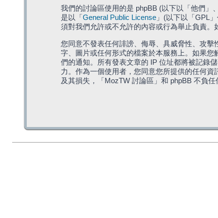
我們的討論區使用的是 phpBB (以下以「他們」、「他
是以「
General Public License
」(以下以「GPL
須對我們允許或不允許的內容或行為舉止負責。如果
您同意不發表任何誹謗、侮辱、具威脅性、攻擊性
字、圖片或任何形式的檔案於本服務上。如果您觸
們的通知。所有發表文章的 IP 位址都將被記錄
力。作為一個使用者，您同意您所提供的任何資
及其損失，「MozTW 討論區」和 phpBB 不負