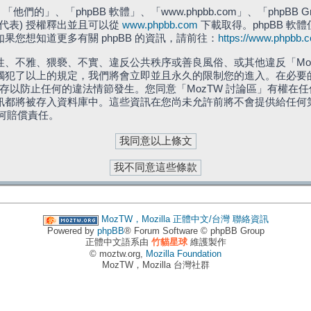
們的」、「phpBB 軟體」、「www.phpbb.com」、「phpBB G
」代表) 授權釋出並且可以從
www.phpbb.com
下載取得。phpBB 軟體
您想知道更多有關 phpBB 的資訊，請前往：
https://www.phpbb.
、不雅、猥褻、不實、違反公共秩序或善良風俗、或其他違反「Moz
犯了以上的規定，我們將會立即並且永久的限制您的進入。在必要的情況
儲存以防止任何的違法情節發生。您同意「MozTW 討論區」有權
訊都將被存入資料庫中。這些資訊在您尚未允許前將不會提供給任何
任何賠償責任。
MozTW，Mozilla 正體中文/台灣
聯絡資訊
Powered by
phpBB
® Forum Software © phpBB Group
正體中文語系由
竹貓星球
維護製作
© moztw.org,
Mozilla Foundation
MozTW，Mozilla 台灣社群