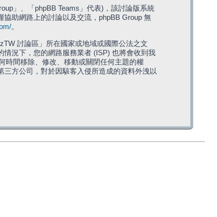
roup」、「phpBB Teams」代表)，該討論版系統
僅協助網路上的討論以及交流，phpBB Group 無
com/
。
TW 討論區」所在國家或地域或國際公法之文
下，您的網路服務業者 (ISP) 也將會收到我
在任何時間移除、修改、移動或關閉任何主題的權
第三方公司，對於因駭客入侵所造成的資料外洩以