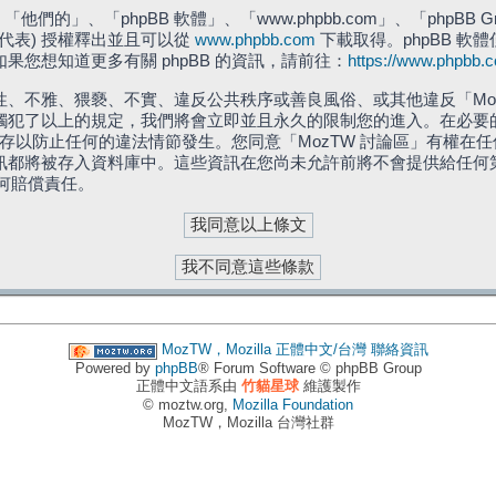
們的」、「phpBB 軟體」、「www.phpbb.com」、「phpBB G
」代表) 授權釋出並且可以從
www.phpbb.com
下載取得。phpBB 軟體
您想知道更多有關 phpBB 的資訊，請前往：
https://www.phpbb.
、不雅、猥褻、不實、違反公共秩序或善良風俗、或其他違反「Moz
犯了以上的規定，我們將會立即並且永久的限制您的進入。在必要的情況
儲存以防止任何的違法情節發生。您同意「MozTW 討論區」有權
訊都將被存入資料庫中。這些資訊在您尚未允許前將不會提供給任何
任何賠償責任。
MozTW，Mozilla 正體中文/台灣
聯絡資訊
Powered by
phpBB
® Forum Software © phpBB Group
正體中文語系由
竹貓星球
維護製作
© moztw.org,
Mozilla Foundation
MozTW，Mozilla 台灣社群