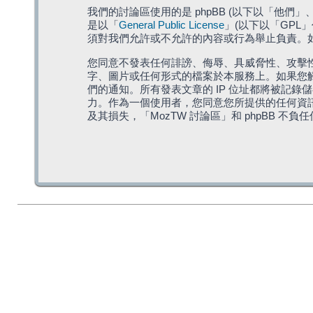
我們的討論區使用的是 phpBB (以下以「他們」、「他
是以「
General Public License
」(以下以「GPL
須對我們允許或不允許的內容或行為舉止負責。如果
您同意不發表任何誹謗、侮辱、具威脅性、攻擊性
字、圖片或任何形式的檔案於本服務上。如果您觸
們的通知。所有發表文章的 IP 位址都將被記錄
力。作為一個使用者，您同意您所提供的任何資
及其損失，「MozTW 討論區」和 phpBB 不負