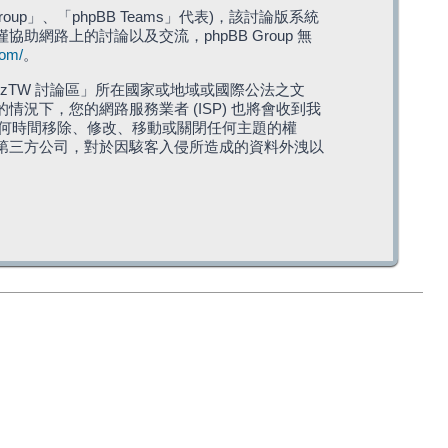
roup」、「phpBB Teams」代表)，該討論版系統
僅協助網路上的討論以及交流，phpBB Group 無
com/
。
TW 討論區」所在國家或地域或國際公法之文
下，您的網路服務業者 (ISP) 也將會收到我
在任何時間移除、修改、移動或關閉任何主題的權
第三方公司，對於因駭客入侵所造成的資料外洩以