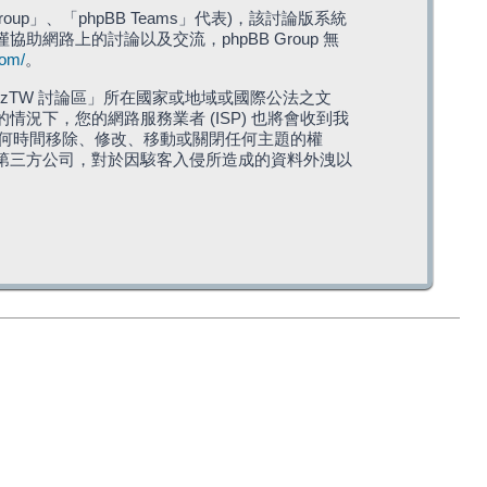
roup」、「phpBB Teams」代表)，該討論版系統
僅協助網路上的討論以及交流，phpBB Group 無
com/
。
TW 討論區」所在國家或地域或國際公法之文
下，您的網路服務業者 (ISP) 也將會收到我
在任何時間移除、修改、移動或關閉任何主題的權
第三方公司，對於因駭客入侵所造成的資料外洩以