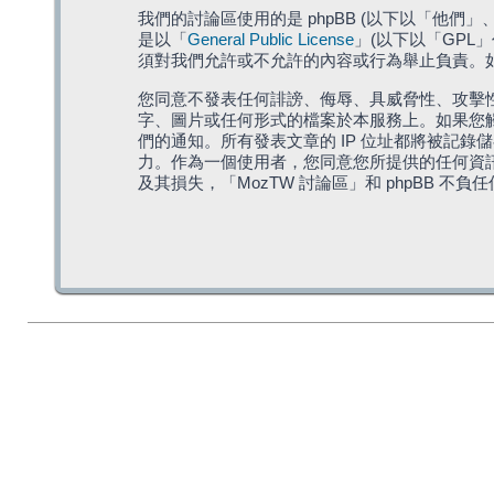
我們的討論區使用的是 phpBB (以下以「他們」、「他
是以「
General Public License
」(以下以「GPL
須對我們允許或不允許的內容或行為舉止負責。如果
您同意不發表任何誹謗、侮辱、具威脅性、攻擊性
字、圖片或任何形式的檔案於本服務上。如果您觸
們的通知。所有發表文章的 IP 位址都將被記錄
力。作為一個使用者，您同意您所提供的任何資
及其損失，「MozTW 討論區」和 phpBB 不負