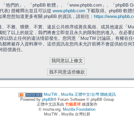
們的」、「phpBB 軟體」、「www.phpbb.com」、「phpBB G
」代表) 授權釋出並且可以從
www.phpbb.com
下載取得。phpBB 軟體
您想知道更多有關 phpBB 的資訊，請前往：
https://www.phpbb.
、不雅、猥褻、不實、違反公共秩序或善良風俗、或其他違反「Moz
犯了以上的規定，我們將會立即並且永久的限制您的進入。在必要的情況
儲存以防止任何的違法情節發生。您同意「MozTW 討論區」有權
訊都將被存入資料庫中。這些資訊在您尚未允許前將不會提供給任何
任何賠償責任。
MozTW，Mozilla 正體中文/台灣
聯絡資訊
Powered by
phpBB
® Forum Software © phpBB Group
正體中文語系由
竹貓星球
維護製作
© moztw.org,
Mozilla Foundation
MozTW，Mozilla 台灣社群