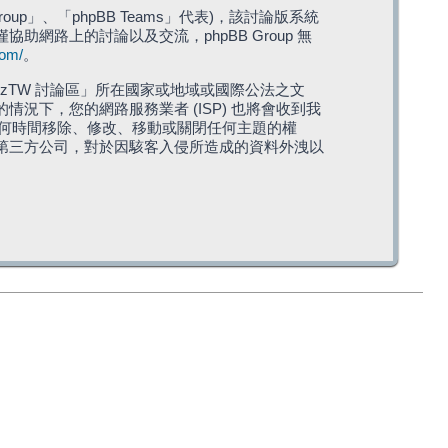
roup」、「phpBB Teams」代表)，該討論版系統
僅協助網路上的討論以及交流，phpBB Group 無
com/
。
TW 討論區」所在國家或地域或國際公法之文
下，您的網路服務業者 (ISP) 也將會收到我
在任何時間移除、修改、移動或關閉任何主題的權
第三方公司，對於因駭客入侵所造成的資料外洩以