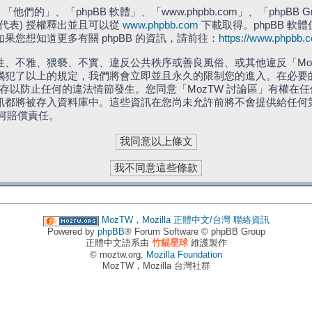
們的」、「phpBB 軟體」、「www.phpbb.com」、「phpBB G
」代表) 授權釋出並且可以從
www.phpbb.com
下載取得。phpBB 軟體
您想知道更多有關 phpBB 的資訊，請前往：
https://www.phpbb.
、不雅、猥褻、不實、違反公共秩序或善良風俗、或其他違反「Moz
犯了以上的規定，我們將會立即並且永久的限制您的進入。在必要的情況
儲存以防止任何的違法情節發生。您同意「MozTW 討論區」有權
訊都將被存入資料庫中。這些資訊在您尚未允許前將不會提供給任何
任何賠償責任。
MozTW，Mozilla 正體中文/台灣
聯絡資訊
Powered by
phpBB
® Forum Software © phpBB Group
正體中文語系由
竹貓星球
維護製作
© moztw.org,
Mozilla Foundation
MozTW，Mozilla 台灣社群