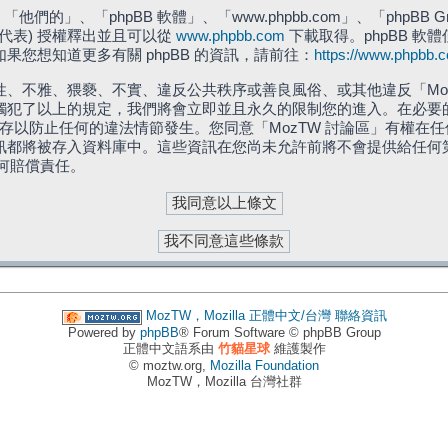
們的」、「phpBB 軟體」、「www.phpbb.com」、「phpBB G
」代表) 授權釋出並且可以從
www.phpbb.com
下載取得。phpBB 軟體
您想知道更多有關 phpBB 的資訊，請前往：
https://www.phpbb.
、不雅、猥褻、不實、違反公共秩序或善良風俗、或其他違反「Moz
犯了以上的規定，我們將會立即並且永久的限制您的進入。在必要的情況
儲存以防止任何的違法情節發生。您同意「MozTW 討論區」有權
訊都將被存入資料庫中。這些資訊在您尚未允許前將不會提供給任何
任何賠償責任。
MozTW，Mozilla 正體中文/台灣
聯絡資訊
Powered by
phpBB
® Forum Software © phpBB Group
正體中文語系由
竹貓星球
維護製作
© moztw.org,
Mozilla Foundation
MozTW，Mozilla 台灣社群