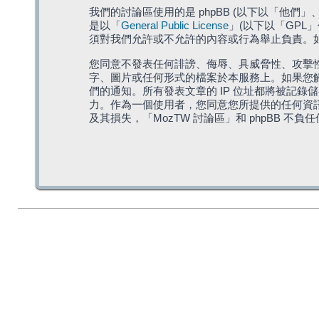
我們的討論區使用的是 phpBB (以下以「他們」、「他
是以「
General Public License
」(以下以「GPL
須對我們允許或不允許的內容或行為舉止負責。如果
您同意不發表任何誹謗、侮辱、具威脅性、攻擊性
字、圖片或任何形式的檔案於本服務上。如果您觸
們的通知。所有發表文章的 IP 位址都將被記錄
力。作為一個使用者，您同意您所提供的任何資
及其損失，「MozTW 討論區」和 phpBB 不負