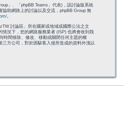
roup」、「phpBB Teams」代表)，該討論版系統
僅協助網路上的討論以及交流，phpBB Group 無
com/
。
TW 討論區」所在國家或地域或國際公法之文
下，您的網路服務業者 (ISP) 也將會收到我
在任何時間移除、修改、移動或關閉任何主題的權
第三方公司，對於因駭客入侵所造成的資料外洩以