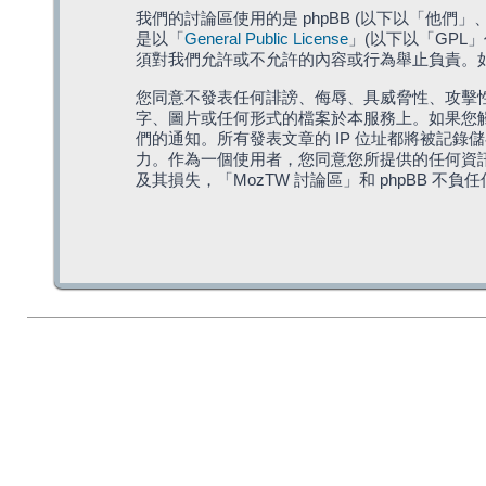
我們的討論區使用的是 phpBB (以下以「他們」、「他
是以「
General Public License
」(以下以「GPL
須對我們允許或不允許的內容或行為舉止負責。如果
您同意不發表任何誹謗、侮辱、具威脅性、攻擊性
字、圖片或任何形式的檔案於本服務上。如果您觸
們的通知。所有發表文章的 IP 位址都將被記錄
力。作為一個使用者，您同意您所提供的任何資
及其損失，「MozTW 討論區」和 phpBB 不負