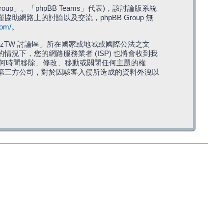
roup」、「phpBB Teams」代表)，該討論版系統
僅協助網路上的討論以及交流，phpBB Group 無
com/
。
TW 討論區」所在國家或地域或國際公法之文
下，您的網路服務業者 (ISP) 也將會收到我
在任何時間移除、修改、移動或關閉任何主題的權
第三方公司，對於因駭客入侵所造成的資料外洩以