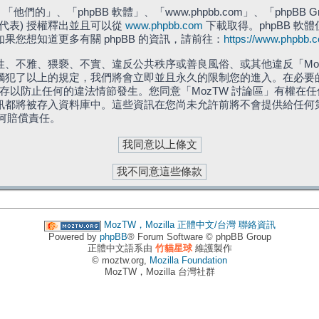
們的」、「phpBB 軟體」、「www.phpbb.com」、「phpBB G
」代表) 授權釋出並且可以從
www.phpbb.com
下載取得。phpBB 軟體
您想知道更多有關 phpBB 的資訊，請前往：
https://www.phpbb.
、不雅、猥褻、不實、違反公共秩序或善良風俗、或其他違反「Moz
犯了以上的規定，我們將會立即並且永久的限制您的進入。在必要的情況
儲存以防止任何的違法情節發生。您同意「MozTW 討論區」有權
訊都將被存入資料庫中。這些資訊在您尚未允許前將不會提供給任何
任何賠償責任。
MozTW，Mozilla 正體中文/台灣
聯絡資訊
Powered by
phpBB
® Forum Software © phpBB Group
正體中文語系由
竹貓星球
維護製作
© moztw.org,
Mozilla Foundation
MozTW，Mozilla 台灣社群