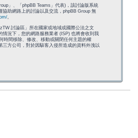
roup」、「phpBB Teams」代表)，該討論版系統
僅協助網路上的討論以及交流，phpBB Group 無
com/
。
TW 討論區」所在國家或地域或國際公法之文
下，您的網路服務業者 (ISP) 也將會收到我
在任何時間移除、修改、移動或關閉任何主題的權
第三方公司，對於因駭客入侵所造成的資料外洩以