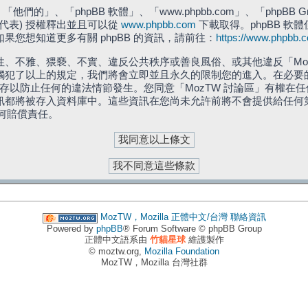
們的」、「phpBB 軟體」、「www.phpbb.com」、「phpBB G
」代表) 授權釋出並且可以從
www.phpbb.com
下載取得。phpBB 軟體
您想知道更多有關 phpBB 的資訊，請前往：
https://www.phpbb.
、不雅、猥褻、不實、違反公共秩序或善良風俗、或其他違反「Moz
犯了以上的規定，我們將會立即並且永久的限制您的進入。在必要的情況
儲存以防止任何的違法情節發生。您同意「MozTW 討論區」有權
訊都將被存入資料庫中。這些資訊在您尚未允許前將不會提供給任何
任何賠償責任。
MozTW，Mozilla 正體中文/台灣
聯絡資訊
Powered by
phpBB
® Forum Software © phpBB Group
正體中文語系由
竹貓星球
維護製作
© moztw.org,
Mozilla Foundation
MozTW，Mozilla 台灣社群