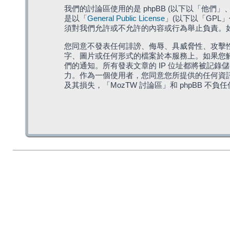
我們的討論區使用的是 phpBB (以下以「他們」、「他
是以「
General Public License
」(以下以「GPL
須對我們允許或不允許的內容或行為舉止負責。如果
您同意不發表任何誹謗、侮辱、具威脅性、攻擊性
字、圖片或任何形式的檔案於本服務上。如果您觸
們的通知。所有發表文章的 IP 位址都將被記錄
力。作為一個使用者，您同意您所提供的任何資
及其損失，「MozTW 討論區」和 phpBB 不負